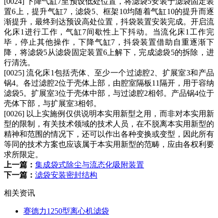
[0024] 下降气缸7至预设低处位置，将滤袋5安装于滤袋固定装
置6上，提升气缸7，滤袋5、框架10均随着气缸10的提升而逐
渐提升，最终到达预设高处位置，抖袋装置安装完成。开启流
化床1进行工作，气缸7间歇性上下抖动。当流化床1工作完
毕，停止其他操作，下降气缸7，抖袋装置借助自重逐渐下
降，将滤袋5从滤袋固定装置6上解下，完成滤袋5的拆除，进
行清洗。
[0025] 流化床1包括壳体、至少一个过滤腔2、扩展室3和产品
锅4。各过滤腔2位于壳体上部，由腔室隔板11隔开，用于容纳
滤袋5。扩展室3位于壳体中部，与过滤腔2相邻。产品锅4位于
壳体下部，与扩展室3相邻。
[0026] 以上实施例仅供说明本实用新型之用，而非对本实用新
型的限制，有关技术领域的技术人员，在不脱离本实用新型的
精神和范围的情况下，还可以作出各种变换或变型，因此所有
等同的技术方案也应该属于本实用新型的范畴，应由各权利要
求所限定。
上一篇：
集成袋式除尘与流态化吸附装置
下一篇：
滤袋安装密封结构
相关资讯
赛德力1250型离心机滤袋