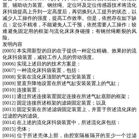
置、辅助动力装置、钢丝绳、定位环及定位传感器技术将流化
床抖袋提高上升到一定高度后，再切换到人工提升的状态，以
减少人工操作的强度，提高工作效率。但是，依然存在如下缺
点：定位不精准，不能避免人工干预，依然需要人工操作；较
难避免固定用的框架与流化床床身碰撞；有钢丝绳断裂的风
险。
发明内容
[0005] 本实用新型的目的在于提供一种定位精确、效果好的流
化床抖袋装置，减轻工作人员的劳动强度。
[0006] 实现上述目的的技术方案是：
[0007] 一种流化床抖袋装置，包括：
[0008] 安装在流化床顶部的气缸安装装置；
[0009] 竖直升降地设置在所述气缸安装装置上的气缸；
[0010] 连接装置；
[0011] 通过所述连接装置固定连接在所述气缸底部的框架；
[0012] 固定连接所述框架的滤袋固定装置；以及
[0013] 固定安装在所述滤袋固定装置上，并置于所述流化床的
过滤腔内的滤袋。
[0014] 在上述的流化床抖袋装置中，所述流化床包括：
[0015] 壳体；
[0016] 位于所述壳体上部，由腔室隔板隔开的至少一个过滤