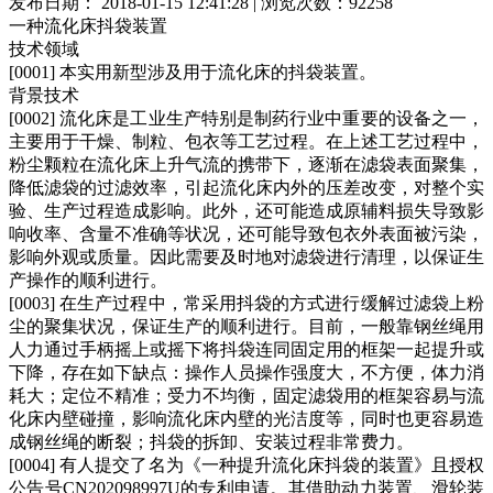
发布日期： 2018-01-15 12:41:28 | 浏览次数：92258
一种流化床抖袋装置
技术领域
[0001] 本实用新型涉及用于流化床的抖袋装置。
背景技术
[0002] 流化床是工业生产特别是制药行业中重要的设备之一，
主要用于干燥、制粒、包衣等工艺过程。在上述工艺过程中，
粉尘颗粒在流化床上升气流的携带下，逐渐在滤袋表面聚集，
降低滤袋的过滤效率，引起流化床内外的压差改变，对整个实
验、生产过程造成影响。此外，还可能造成原辅料损失导致影
响收率、含量不准确等状况，还可能导致包衣外表面被污染，
影响外观或质量。因此需要及时地对滤袋进行清理，以保证生
产操作的顺利进行。
[0003] 在生产过程中，常采用抖袋的方式进行缓解过滤袋上粉
尘的聚集状况，保证生产的顺利进行。目前，一般靠钢丝绳用
人力通过手柄摇上或摇下将抖袋连同固定用的框架一起提升或
下降，存在如下缺点：操作人员操作强度大，不方便，体力消
耗大；定位不精准；受力不均衡，固定滤袋用的框架容易与流
化床内壁碰撞，影响流化床内壁的光洁度等，同时也更容易造
成钢丝绳的断裂；抖袋的拆卸、安装过程非常费力。
[0004] 有人提交了名为《一种提升流化床抖袋的装置》且授权
公告号CN202098997U的专利申请。其借助动力装置、滑轮装