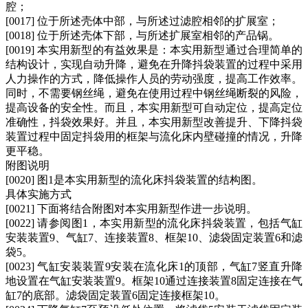
腔；
[0017] 位于所述壳体中部，与所述过滤腔相邻的扩展室；
[0018] 位于所述壳体下部，与所述扩展室相邻的产品锅。
[0019] 本实用新型的有益效果是：本实用新型通过合理简单的
结构设计，实现自动升降，避免在升降抖袋装置的过程中采用
人力操作的方式，降低操作人员的劳动强度，提高工作效率。
同时，不需要钢丝绳，避免在使用过程中钢丝绳断裂的风险，
提高设备的安全性。而且，本实用新型可自动定位，提高定位
准确性，抖袋效果好。并且，本实用新型改善提升、下降抖袋
装置过程中固定抖袋用的框架与流化床内壁碰撞的情况，升降
更平稳。
附图说明
[0020] 图1是本实用新型的流化床抖袋装置的结构图。
具体实施方式
[0021] 下面将结合附图对本实用新型作进一步说明。
[0022] 请参阅图1，本实用新型的流化床抖袋装置，包括气缸
安装装置9、气缸7、连接装置8、框架10、滤袋固定装置6和滤
袋5。
[0023] 气缸安装装置9安装在流化床1的顶部，气缸7竖直升降
地设置在气缸安装装置9。框架10通过连接装置8固定连接在气
缸7的底部。滤袋固定装置6固定连接框架10。